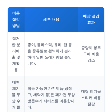
비용
예상 절감
절감
세부 내용
효과
방법
철저
한 분
종이, 플라스틱, 유리, 캔 등
종량제 봉투
리배
을 종류별로 완벽하게 분리
구매 비용
출 및
하여 일반 쓰레기량을 줄입
감소
재활
니다.
용
대형
폐기
작동 가능한 가전제품(냉장
대형 폐기물
물 무
고, 세탁기 등)은 폐가전 무상
스티커 비용
상 수
방문수거 서비스를 이용합니
절감
거 활
다.