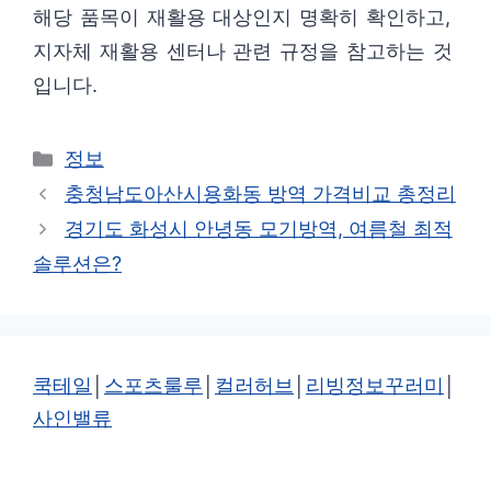
해당 품목이 재활용 대상인지 명확히 확인하고,
지자체 재활용 센터나 관련 규정을 참고하는 것
입니다.
카
정보
테
충청남도아산시용화동 방역 가격비교 총정리
고
경기도 화성시 안녕동 모기방역, 여름철 최적
리
솔루션은?
쿡테일
│
스포츠룰루
│
컬러허브
│
리빙정보꾸러미
│
사인밸류