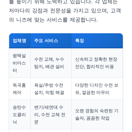
를 높이기 위해 노력하고 있습니다. 각 업체는
저마다의 강점과 전문성을 가지고 있으며, 고객
의 니즈에 맞는 서비스를 제공합니다.
업체명
주요 서비스
특징
평택설
수전 교체, 누수
신속하고 정확한 현장
비마스
탐지, 배관 설비
진단, 합리적인 비용
터
독곡홈
욕실/주방 수전
다양한 디자인 수전 보
케어
설치, 막힘 해결
유, 깔끔한 마무리
송탄수
변기/세면대 수
오랜 경험의 숙련된 기
도클리
리, 수전 교체 전
술자, 꼼꼼한 작업
닉
문