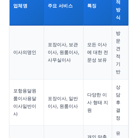
적
업체명
주요 서비스
특징
방
식
방
문
포장이사, 보관
모든 이사
견
이사의명인
이사, 원룸이사,
에 대한 전
적
사무실이사
문성 보유
기
반
상
포항용달원
다양한 이
담
룸이사용달
포장이사, 일반
사 형태 지
후
이사일반이
이사, 원룸이사
원
결
사
정
유
개인 맞춤