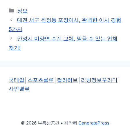
카
정보
테
대전 서구 원정동 포장이사, 완벽한 이사 경험
고
5가지
리
안성시 미양면 수전 교체, 믿을 수 있는 업체
찾기!
쿡테일
│
스포츠룰루
│
컬러허브
│
리빙정보꾸러미
│
사인밸류
© 2026 부동산공간
• 제작됨
GeneratePress