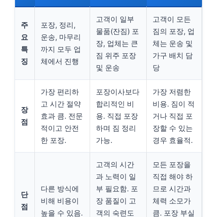
고객이 일부
고객이 모든
주
포장, 정리,
물품(잔짐) 포
짐의 포장, 업
요
운송, 마무리
장, 업체는 큰
체는 운송 및
특
까지 모두 업
짐 위주 포장
가구 배치 담
징
체에서 진행
및 운송
당
가장 편리하
포장이사보다
가장 저렴한
고 시간 절약
합리적인 비
비용. 짐이 적
장
효과 큼. 전문
용. 직접 포장
거나 직접 포
점
적이고 안전
하며 짐 정리
장할 수 있는
한 포장.
가능.
경우 효율적.
고객의 시간
모든 포장을
과 노력이 일
직접 해야 하
다른 방식에
부 필요함. 포
므로 시간과
단
비해 비용이
장 품질이 고
체력 소모가
점
높을 수 있음.
객의 숙련도
큼. 포장 부실